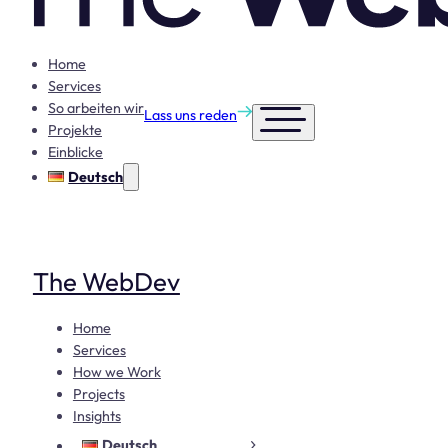
Home
Services
So arbeiten wir
Lass uns reden
Projekte
Einblicke
Deutsch
The WebDev
Home
Services
How we Work
Projects
Insights
Deutsch