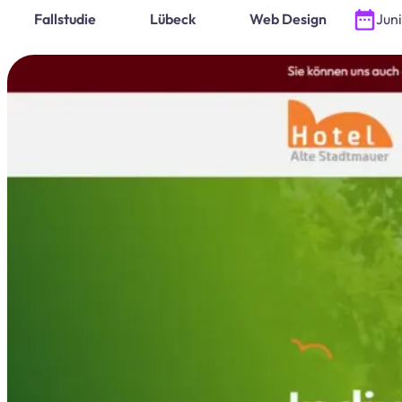
Fallstudie
Lübeck
Web Design
Juni