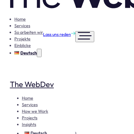
Home
Services
So arbeiten wir
Lass uns reden
Projekte
Einblicke
Deutsch
The WebDev
Home
Services
How we Work
Projects
Insights
Deutsch